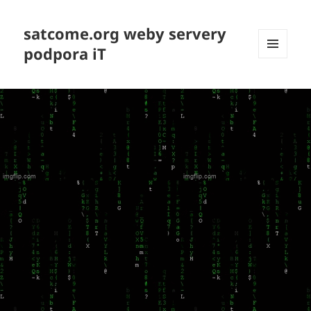
satcome.org weby servery
podpora iT
MENU
A
WIDGETY