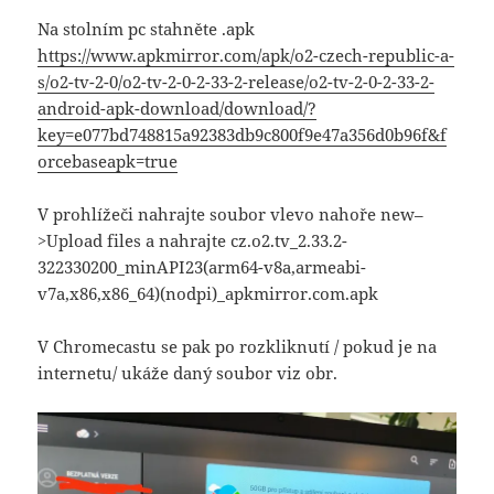
Na stolním pc stahněte .apk
https://www.apkmirror.com/apk/o2-czech-republic-a-
s/o2-tv-2-0/o2-tv-2-0-2-33-2-release/o2-tv-2-0-2-33-2-
android-apk-download/download/?
key=e077bd748815a92383db9c800f9e47a356d0b96f&f
orcebaseapk=true
V prohlížeči nahrajte soubor vlevo nahoře new–
>Upload files a nahrajte cz.o2.tv_2.33.2-
322330200_minAPI23(arm64-v8a,armeabi-
v7a,x86,x86_64)(nodpi)_apkmirror.com.apk
V Chromecastu se pak po rozkliknutí / pokud je na
internetu/ ukáže daný soubor viz obr.