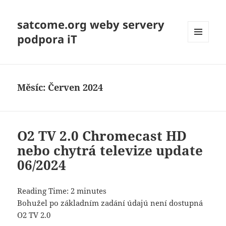
satcome.org weby servery
podpora iT
MENU
A
WIDGETY
Měsíc:
Červen 2024
O2 TV 2.0 Chromecast HD
nebo chytrá televize update
06/2024
Reading Time:
2
minutes
Bohužel po základním zadání údajú není dostupná
O2 TV 2.0