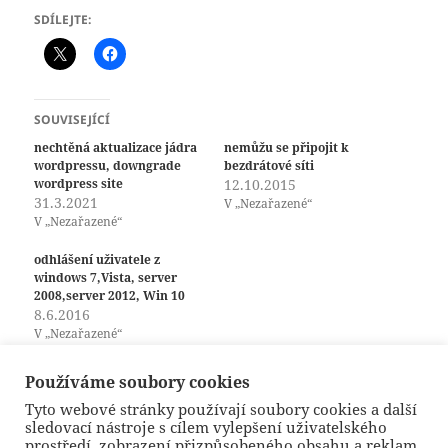
SDÍLEJTE:
SOUVISEJÍCÍ
nechtěná aktualizace jádra
nemůžu se připojit k
wordpressu, downgrade
bezdrátové síti
wordpress site
12.10.2015
31.3.2021
V „Nezařazené“
V „Nezařazené“
odhlášení uživatele z
windows 7,Vista, server
2008,server 2012, Win 10
8.6.2016
V „Nezařazené“
Používáme soubory cookies
Tyto webové stránky používají soubory cookies a další
Publikováno:
18.10.2013
Autor:
lukas
Rubriky:
počítače
sledovací nástroje s cílem vylepšení uživatelského
prostředí, zobrazení přizpůsobeného obsahu a reklam,